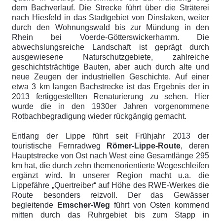
dem Bachverlauf. Die Strecke führt über die Sträterei
nach Hiesfeld in das Stadtgebiet von Dinslaken, weiter
durch den Wohnungswald bis zur Mündung in den
Rhein bei Voerde-Götterswickerhamm. Die
abwechslungsreiche Landschaft ist geprägt durch
ausgewiesene Naturschutzgebiete, zahlreiche
geschichtsträchtige Bauten, aber auch durch alte und
neue Zeugen der industriellen Geschichte. Auf einer
etwa 3 km langen Bachstrecke ist das Ergebnis der in
2013 fertiggestellten Renaturierung zu sehen. Hier
wurde die in den 1930er Jahren vorgenommene
Rotbachbegradigung wieder rückgängig gemacht.
Entlang der Lippe führt seit Frühjahr 2013 der
touristische Fernradweg
Römer-Lippe-Route
, deren
Hauptstrecke von Ost nach West eine Gesamtlänge 295
km hat, die durch zehn themenorientierte Wegeschleifen
ergänzt wird. In unserer Region macht u.a. die
Lippefähre „Quertreiber“ auf Höhe des RWE-Werkes die
Route besonders reizvoll. Der das Gewässer
begleitende
Emscher-Weg
führt von Osten kommend
mitten durch das Ruhrgebiet bis zum Stapp in