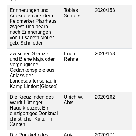
Erinnerungen und
Tobias
2020/153
Anekdoten aus dem
Schrörs
Feldmarker Pfarrhaus:
zsgest. und bearb.
nach Erinnerungen
von Elisabeth Möller,
geb. Schnieder
Zwischen Steinzeit
Erich
2020/158
und Biene Maja oder
Rehne
Vergnügliche
Gedankenspiele aus
Anlass der
Landesgartenschau in
Kamp-Lintfort [Glosse]
Die Kreuzlinden des
Ulrich W.
2020/162
Wardt-Lüttinger
Abts
Hagelkreuzes: Ein
einzigartiges Denkmal
christlicher Kultur in
Xanten
Die Rückkehr des
Anja
2020/171