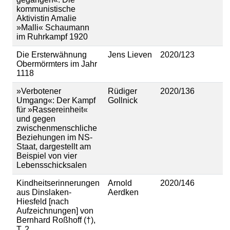
kommunistische
Aktivistin Amalie
»Malli« Schaumann
im Ruhrkampf 1920
Die Ersterwähnung
Jens Lieven
2020/123
Obermörmters im Jahr
1118
»Verbotener
Rüdiger
2020/136
Umgang«: Der Kampf
Gollnick
für »Rassereinheit«
und gegen
zwischenmenschliche
Beziehungen im NS-
Staat, dargestellt am
Beispiel von vier
Lebensschicksalen
Kindheitserinnerungen
Arnold
2020/146
aus Dinslaken-
Aerdken
Hiesfeld [nach
Aufzeichnungen] von
Bernhard Roßhoff (†),
T. 2