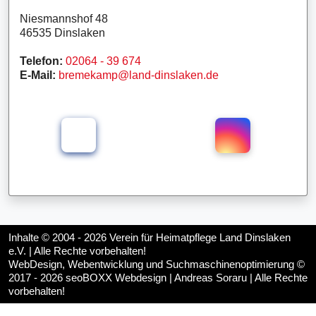
Niesmannshof 48
46535 Dinslaken
Telefon:
02064 - 39 674
E-Mail:
bremekamp@land-dinslaken.de
Inhalte © 2004 - 2026
Verein für Heimatpflege Land Dinslaken
e.V.
| Alle Rechte vorbehalten!
WebDesign, Webentwicklung und Suchmaschinenoptimierung ©
2017 - 2026
seoBOXX Webdesign | Andreas Soraru
| Alle Rechte
vorbehalten!