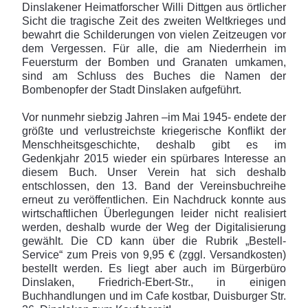
Dinslakener Heimatforscher Willi Dittgen aus örtlicher
Sicht die tragische Zeit des zweiten Weltkrieges und
bewahrt die Schilderungen von vielen Zeitzeugen vor
dem Vergessen. Für alle, die am Niederrhein im
Feuersturm der Bomben und Granaten umkamen,
sind am Schluss des Buches die Namen der
Bombenopfer der Stadt Dinslaken aufgeführt.
Vor nunmehr siebzig Jahren –im Mai 1945- endete der
größte und verlustreichste kriegerische Konflikt der
Menschheitsgeschichte, deshalb gibt es im
Gedenkjahr 2015 wieder ein spürbares Interesse an
diesem Buch. Unser Verein hat sich deshalb
entschlossen, den 13. Band der Vereinsbuchreihe
erneut zu veröffentlichen. Ein Nachdruck konnte aus
wirtschaftlichen Überlegungen leider nicht realisiert
werden, deshalb wurde der Weg der Digitalisierung
gewählt. Die CD kann über die Rubrik „Bestell-
Service“ zum Preis von 9,95 € (zggl. Versandkosten)
bestellt werden. Es liegt aber auch im Bürgerbüro
Dinslaken, Friedrich-Ebert-Str., in einigen
Buchhandlungen und im Cafe kostbar, Duisburger Str.