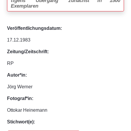
ttgens "Übergang" zunächst in 1500
Exemplaren
Veröffentlichungsdatum:
17.12.1983
Zeitung/Zeitschrift:
RP
Autor*in:
Jörg Werner
Fotograf*in:
Ottokar Heinemann
Stichwort(e):