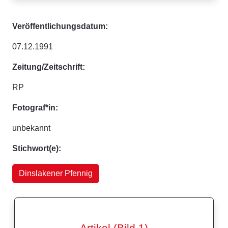
Veröffentlichungsdatum:
07.12.1991
Zeitung/Zeitschrift:
RP
Fotograf*in:
unbekannt
Stichwort(e):
Dinslakener Pfennig
Artikel (Bild 1)