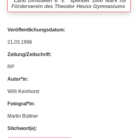
"Land Dinslaken e. V." spendet 1000 Mark für
Förderverein des Theodor Heuss Gymnasiums
Veröffentlichungsdatum:
21.03.1996
Zeitung/Zeitschrift:
RP
Autor*in:
Willi Keinhorst
Fotograf*in:
Martin Büttner
Stichwort(e):