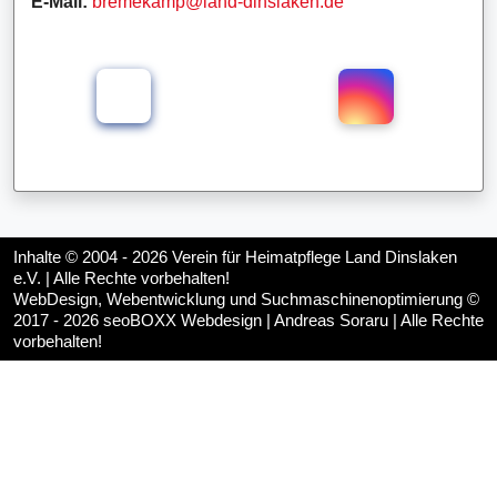
E-Mail:
bremekamp@land-dinslaken.de
Inhalte © 2004 - 2026
Verein für Heimatpflege Land Dinslaken
e.V.
| Alle Rechte vorbehalten!
WebDesign, Webentwicklung und Suchmaschinenoptimierung ©
2017 - 2026
seoBOXX Webdesign | Andreas Soraru
| Alle Rechte
vorbehalten!
♿