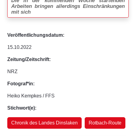
Die in der kommenden Woche startenden
Arbeiten bringen allerdings Einschränkungen
mit sich
Veröffentlichungsdatum:
15.10.2022
Zeitung/Zeitschrift:
NRZ
Fotograf*in:
Heiko Kempkes / FFS
Stichwort(e):
Chronik des Landes Dinslaken
Rotbach-Route