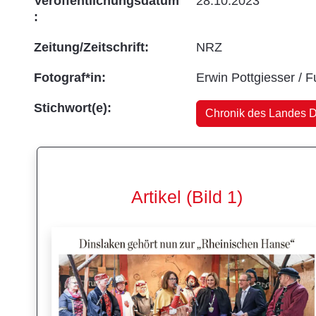
Veröffentlichungsdatum
28.10.2023
:
Zeitung/Zeitschrift:
NRZ
Fotograf*in:
Erwin Pottgiesser / 
Stichwort(e):
Chronik des Landes D
Artikel (Bild 1)